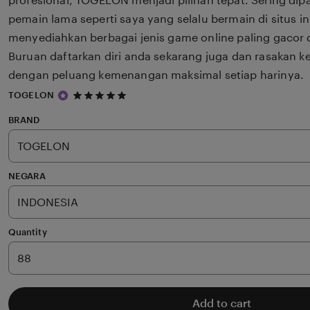
profesional, TOGELON menjadi pilihan tepat. Sering dip
pemain lama seperti saya yang selalu bermain di situs in
menyediahkan berbagai jenis game online paling gacor 
Buruan daftarkan diri anda sekarang juga dan rasakan 
dengan peluang kemenangan maksimal setiap harinya.
5
TOGELON
out
of
BRAND
5
stars
NEGARA
Quantity
Add to cart