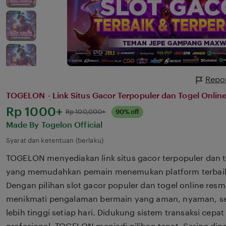
Repor
TOGELON - Link Situs Gacor Terpopuler dan Togel Onlin
Harga:
Rp 1000+
Normal:
Rp 100,000+
90% off
Made By Togelon Official
Syarat dan ketentuan (berlaku)
TOGELON menyediakan link situs gacor terpopuler dan t
yang memudahkan pemain menemukan platform terbaik
Dengan pilihan slot gacor populer dan togel online resm
menikmati pengalaman bermain yang aman, nyaman, s
lebih tinggi setiap hari. Didukung sistem transaksi cepa