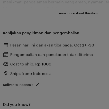
menikmati pengalaman bermain yang aman, nyaman, s
lebih tinggi setiap hari. Didukung sistem transaksi cepa
Learn more about this item
profesional, TOGELON menjadi pilihan tepat. Sering dip
pemain lama seperti saya yang selalu bermain di situs in
menyediahkan berbagai jenis game online paling gacor 
Kebijakan pengiriman dan pengembalian
Buruan daftarkan diri anda sekarang juga dan rasakan 
dengan peluang kemenangan maksimal setiap harinya.
Pesan hari ini dan akan tiba pada:
Oct 27 -30
Pengembalian dan penukaran tidak diterima
Cost to ship:
Rp
1000
Ships from:
Indonesia
Deliver to Indonesia
Did you know?