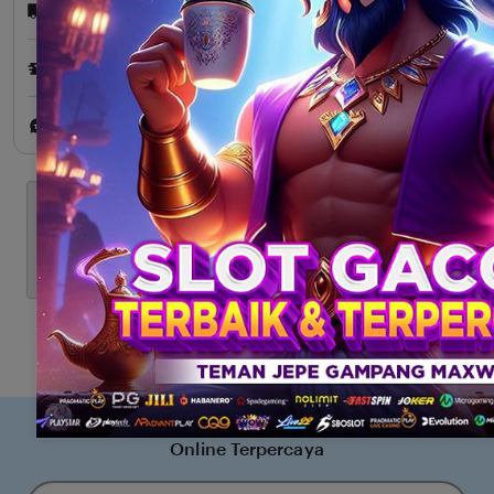
Smooth shipping
Has a history of shipping on time w
Speedy replies
Has a history of replying to messages
Rave reviews
Average review rating is 4.8 or higher.
Disclaimer:
Informasi ini diterbitkan untuk membantu semua or
terbaik dalam bermain Togel Online.
TOGELON
menyediakan link s
dan togel online terpercaya yang memudahkan pemain menemuka
untuk bermain. Dengan pilihan slot gacor populer dan togel onlin
Read
menikmati pengalaman bermain yang aman, nyaman, serta peluan
the
setiap hari. Didukung sistem transaksi cepat dan layanan profes
full
Listed on Oct 9, 2025
pilihan tepat. Sering dipakai oleh banyak nya pemain lama seperti
description
8.735 favorites
di situs ini karena disini banyak menyediahkan berbagai jenis gam
TOGELON
Togel Online
layanan 24/7. Buruan daftarkan diri anda sekarang juga dan rasak
dengan peluang kemenangan maksimal setiap harinya.
TOGELON - Link Situs Gacor Terpopuler dan Togel
Online Terpercaya